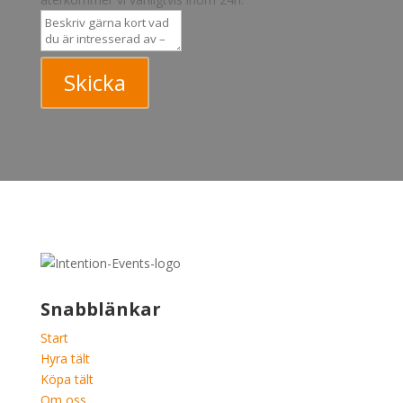
Telefon
Beskriv gärna kort vad du är intresserad av – t.ex.
tältstorlek, plats, datum eller typ av evenemang så
återkommer vi vanligtvis inom 24h.
Skicka
Snabblänkar