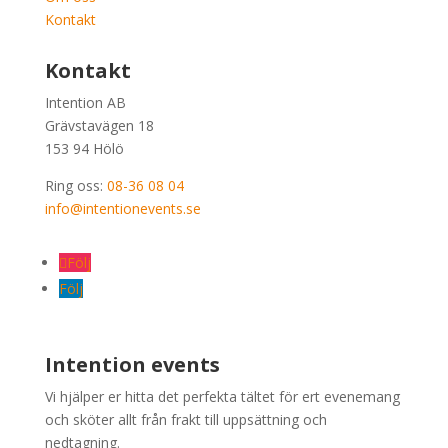
Start
Hyra tält
Köpa tält
Om oss
Kontakt
Kontakt
Intention AB
Grävstavägen 18
153 94 Hölö
Ring oss:
08-36 08 04
info@intentionevents.se
Följ
Följ