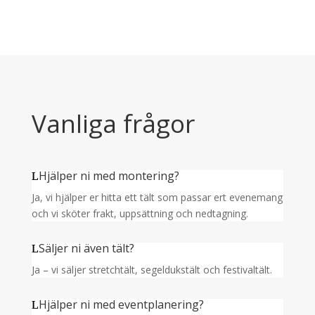
landet. Vår styrka ligger i vår flexibilitet, vår personliga
service och vår passion för design, funktion och
upplevelse.
Vanliga frågor
Hjälper ni med montering?
Ja, v
i hjälper er hitta ett tält som passar ert evenemang
och vi sköter frakt, uppsättning och nedtagning.
Säljer ni även tält?