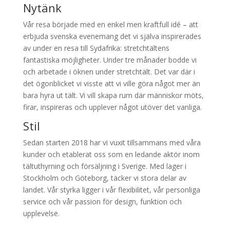
att möta både väder och estetik. De skapar ett visuellt
intryck som höjer känslan på varje tillställning och
hjälper er som arrangör att skapa något utöver det
vanliga.
Nytänk
Vår resa började med en enkel men kraftfull idé – att
erbjuda svenska evenemang det vi själva inspirerades
av under en resa till Sydafrika: stretchtältens
fantastiska möjligheter. Under tre månader bodde vi
och arbetade i öknen under stretchtält. Det var där i
det ögonblicket vi visste att vi ville göra något mer än
bara hyra ut tält. Vi vill skapa rum där människor möts,
firar, inspireras och upplever något utöver det vanliga.
Stil
Sedan starten 2018 har vi vuxit tillsammans med våra
kunder och etablerat oss som en ledande aktör inom
tältuthyrning och försäljning i Sverige. Med lager i
Stockholm och Göteborg, täcker vi stora delar av